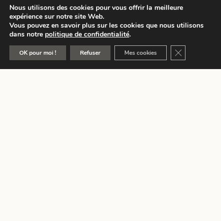
Nous utilisons des cookies pour vous offrir la meilleure
expérience sur notre site Web.
Vous pouvez en savoir plus sur les cookies que nous utilisons
dans notre
politique de confidentialité
.
Fermer la ban
OK pour moi !
Refuser
Mes cookies
Adresse :
Rue de l’Athénée 38, 7500 Tournai,
Belgique
Tel. :
+32 69 89 16 00
Horaires :
Sur RDV uniquement
Du lundi au vendredi de 8h30 à 17h30
Besoin d’un accompagnement juridique ?
Notre cabinet est à votre écoute.